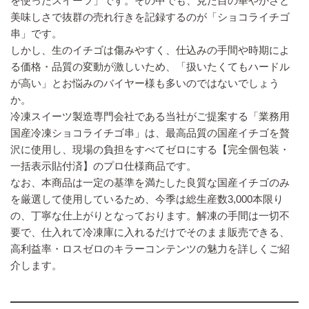
を使ったスイーツ」です。その中でも、見た目の華やかさと
美味しさで抜群の売れ行きを記録するのが「ショコライチゴ
串」です。
しかし、生のイチゴは傷みやすく、仕込みの手間や時期によ
る価格・品質の変動が激しいため、「扱いたくてもハードル
が高い」とお悩みのバイヤー様も多いのではないでしょう
か。
冷凍スイーツ製造専門会社である当社がご提案する「業務用
国産冷凍ショコライチゴ串」は、最高品質の国産イチゴを贅
沢に使用し、現場の負担をすべてゼロにする【完全個包装・
一括表示貼付済】のプロ仕様商品です。
なお、本商品は一定の基準を満たした良質な国産イチゴのみ
を厳選して使用しているため、今季は総生産数3,000本限り
の、丁寧な仕上がりとなっております。解凍の手間は一切不
要で、仕入れて冷凍庫に入れるだけでそのまま販売できる、
高利益率・ロスゼロのキラーコンテンツの魅力を詳しくご紹
介します。