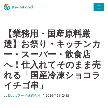
コ
ン
テ
ン
ツ
へ
ス
キ
ッ
仕入れてそのまま売
プ
れる「国産冷凍ショコラ
イチゴ串」
by
Deatsフード株式会社
2026年6月24日