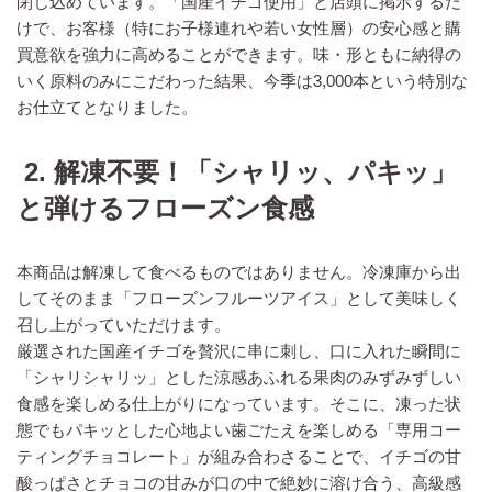
閉じ込めています。「国産イチゴ使用」と店頭に掲示するだ
けで、お客様（特にお子様連れや若い女性層）の安心感と購
買意欲を強力に高めることができます。味・形ともに納得の
いく原料のみにこだわった結果、今季は3,000本という特別な
お仕立てとなりました。
2. 解凍不要！「シャリッ、パキッ」
と弾けるフローズン食感
本商品は解凍して食べるものではありません。冷凍庫から出
してそのまま「フローズンフルーツアイス」として美味しく
召し上がっていただけます。
厳選された国産イチゴを贅沢に串に刺し、口に入れた瞬間に
「シャリシャリッ」とした涼感あふれる果肉のみずみずしい
食感を楽しめる仕上がりになっています。そこに、凍った状
態でもパキッとした心地よい歯ごたえを楽しめる「専用コー
ティングチョコレート」が組み合わさることで、イチゴの甘
酸っぱさとチョコの甘みが口の中で絶妙に溶け合う、高級感