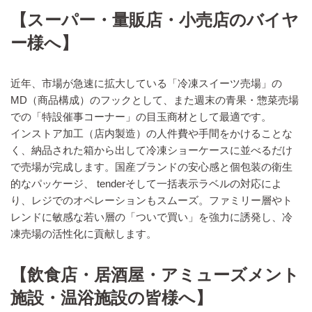
【スーパー・量販店・小売店のバイヤ
ー様へ】
近年、市場が急速に拡大している「冷凍スイーツ売場」の
MD（商品構成）のフックとして、また週末の青果・惣菜売場
での「特設催事コーナー」の目玉商材として最適です。
インストア加工（店内製造）の人件費や手間をかけることな
く、納品された箱から出して冷凍ショーケースに並べるだけ
で売場が完成します。国産ブランドの安心感と個包装の衛生
的なパッケージ、 tenderそして一括表示ラベルの対応によ
り、レジでのオペレーションもスムーズ。ファミリー層やト
レンドに敏感な若い層の「ついで買い」を強力に誘発し、冷
凍売場の活性化に貢献します。
【飲食店・居酒屋・アミューズメント
施設・温浴施設の皆様へ】