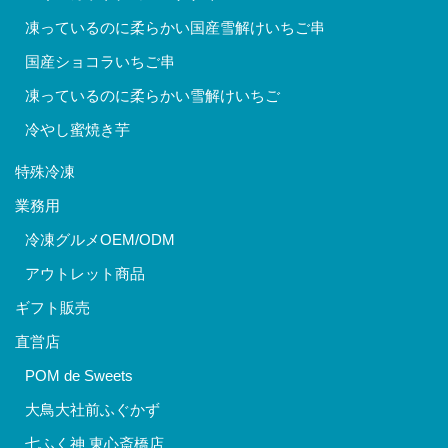
凍っているのに柔らかい国産雪解けいちご串
国産ショコラいちご串
凍っているのに柔らかい雪解けいちご
冷やし蜜焼き芋
特殊冷凍
業務用
冷凍グルメOEM/ODM
アウトレット商品
ギフト販売
直営店
POM de Sweets
大鳥大社前ふぐかず
七ふく神 東心斎橋店