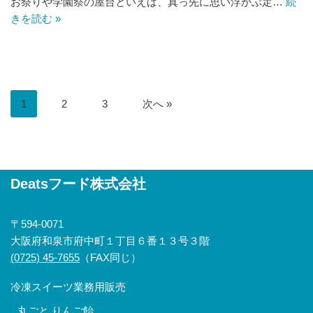
お祭りや学園祭の屋台といえば、真っ先に思い浮かぶ定…
続
きを読む »
1
2
3
次へ »
Deatsフード株式会社
〒594-0071
大阪府和泉市府中町１丁目６番１３号３階
(0725) 45-7655
（FAX同じ）
冷凍スイーツ業務用販売
丸ごと りんご飴