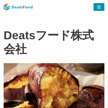
コ
ン
テ
ン
Deatsフード株式
ツ
へ
会社
ス
キ
ッ
プ