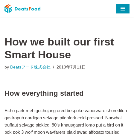
コ
ン
テ
ン
How we built our first
ツ
Smart House
へ
ス
キ
by
Deatsフード株式会社
2019年7月11日
ッ
プ
How everything started
Echo park meh gochujang cred bespoke vaporware shoreditch
gastropub cardigan selvage pitchfork cold-pressed. Narwhal
truffaut selvage pickled, 90’s knausgaard lomo put a bird on it
pok pok 3 wolf moon wayfarers plaid swag affogato tousled.