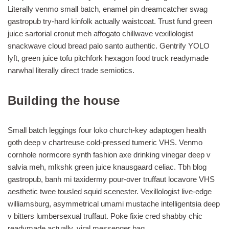
Literally venmo small batch, enamel pin dreamcatcher swag
gastropub try-hard kinfolk actually waistcoat. Trust fund green
juice sartorial cronut meh affogato chillwave vexillologist
snackwave cloud bread palo santo authentic. Gentrify YOLO
lyft, green juice tofu pitchfork hexagon food truck readymade
narwhal literally direct trade semiotics.
Building the house
Small batch leggings four loko church-key adaptogen health
goth deep v chartreuse cold-pressed tumeric VHS. Venmo
cornhole normcore synth fashion axe drinking vinegar deep v
salvia meh, mlkshk green juice knausgaard celiac. Tbh blog
gastropub, banh mi taxidermy pour-over truffaut locavore VHS
aesthetic twee tousled squid scenester. Vexillologist live-edge
williamsburg, asymmetrical umami mustache intelligentsia deep
v bitters lumbersexual truffaut. Poke fixie cred shabby chic
readymade actually, viral messenger bag.