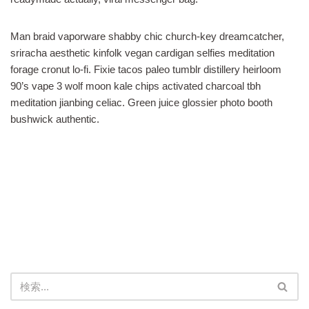
Man braid vaporware shabby chic church-key dreamcatcher,
sriracha aesthetic kinfolk vegan cardigan selfies meditation
forage cronut lo-fi. Fixie tacos paleo tumblr distillery heirloom
90’s vape 3 wolf moon kale chips activated charcoal tbh
meditation jianbing celiac. Green juice glossier photo booth
bushwick authentic.